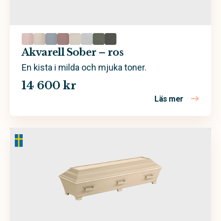
Grön
Rosa
Sand
Akvarell Sober – ros
Trä
En kista i milda och mjuka toner.
14 600 kr
Valfri färg
Läs mer
om Akvarel
Vit
Ask
Ek
Furu
Massiv obehandlad furu
Poppel
Spån- och MDF-skiva