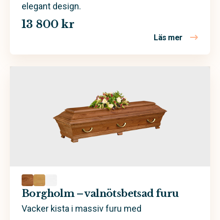
elegant design.
13 800 kr
Läs mer
om Borghol
Borgholm – valnötsbetsad furu
Vacker kista i massiv furu med