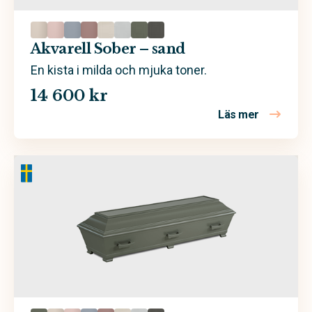
Akvarell Sober – sand
En kista i milda och mjuka toner.
14 600 kr
Läs mer
om Akvarel