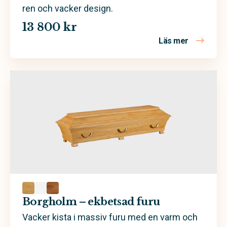
ren och vacker design.
13 800 kr
Läs mer
om Borghol
Borgholm – ekbetsad furu
Vacker kista i massiv furu med en varm och