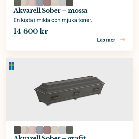
Akvarell Sober – mossa
En kista i milda och mjuka toner.
14 600 kr
Läs mer
om Akvarel
Akvarell Sober – grafit