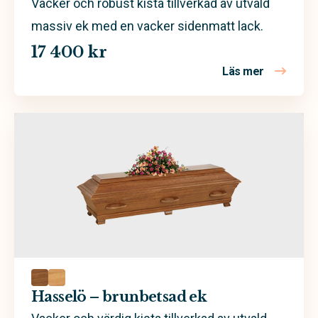
Vacker och robust kista tillverkad av utvald
massiv ek med en vacker sidenmatt lack.
17 400 kr
Läs mer
om Hassel
Hasselö – brunbetsad ek