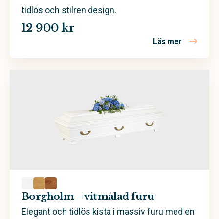
tidlös och stilren design.
12 900 kr
Läs mer
om Öland –
Borgholm – vitmålad furu
Elegant och tidlös kista i massiv furu med en