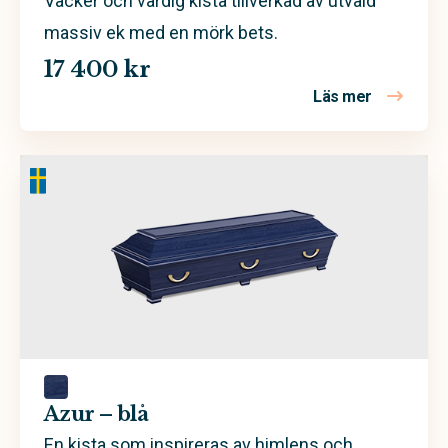
Vacker och värdig kista tillverkad av utvald
massiv ek med en mörk bets.
17 400 kr
Läs mer
om Hasselö
Azur – blå
En kista som inspireras av himlens och