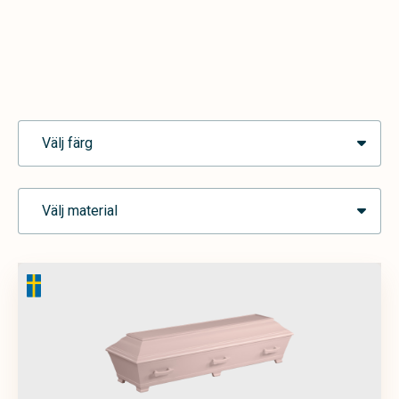
Välj färg
Välj material
Ask
Blå
Brun
Grå