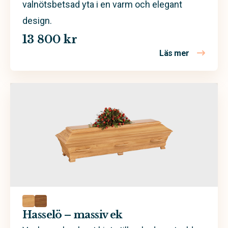
valnötsbetsad yta i en varm och elegant
design.
13 800 kr
Läs mer
om Borghol
Hasselö – massiv ek