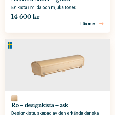
En kista i milda och mjuka toner.
14 600 kr
Läs mer
om Akvarell
Ro – designkista – ask
Designkista, skapad av den erkända danska