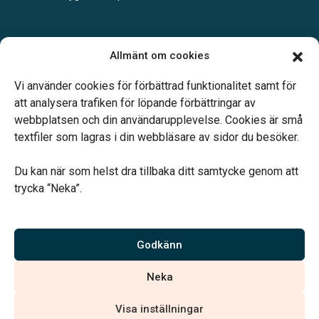
Öppettider:
Allmänt om cookies
Vardagar 09.00-16.30.
Telefonjour dygnet runt.
Vi använder cookies för förbättrad funktionalitet samt för
att analysera trafiken för löpande förbättringar av
webbplatsen och din användarupplevelse. Cookies är små
textfiler som lagras i din webbläsare av sidor du besöker.
Du kan när som helst dra tillbaka ditt samtycke genom att
Vårt systerbolag Verahill hjälper dig med familjejuridiken –
trycka “Neka”.
genom hela livet.
Varmt välkommen.
Godkänn
Vi är auktoriserade av Sveriges Begravningsbyråers Förbund och
Neka
har högt ställda krav på utbildning, kvalitet, miljö och arbetsmiljö.
Visa inställningar