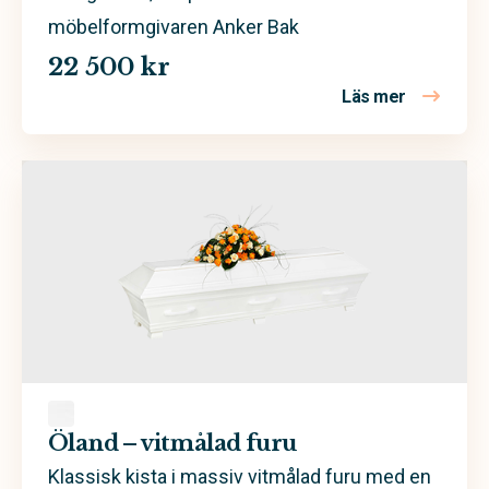
möbelformgivaren Anker Bak
22 500 kr
Läs mer
om Ro – de
Öland – vitmålad furu
Klassisk kista i massiv vitmålad furu med en