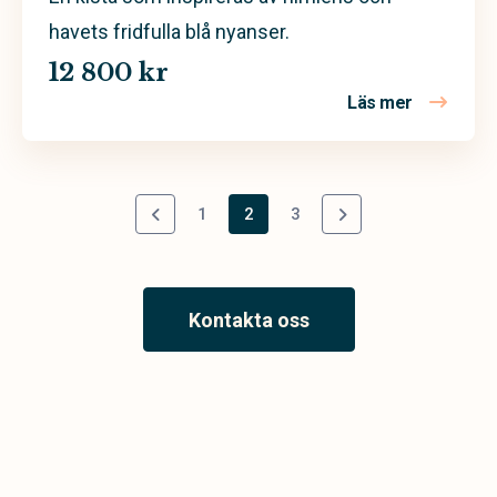
havets fridfulla blå nyanser.
12 800 kr
Läs mer
om Azur – 
1
2
3
Kontakta oss