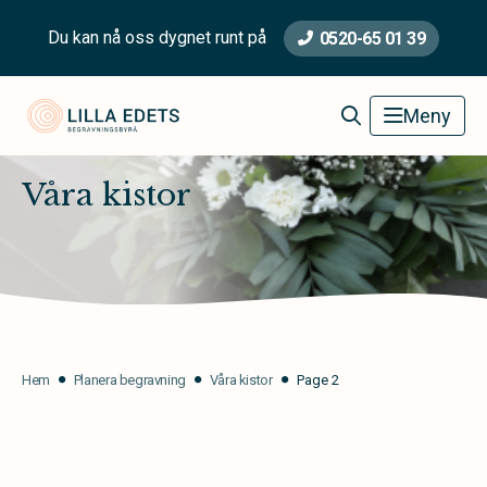
Du kan nå oss dygnet runt på
0520-65 01 39
Lilla Edets Begravningsbyrå
Meny
Våra kistor
Hem
Planera begravning
Våra kistor
Page 2