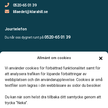
0520-65 01 39
lillaedet@klarahill.se
Jourtelefon
0520-65 01 39
Du når oss dygnet runt på
Öppettider:
Allmänt om cookies
Vardagar 09.00-16.30.
Telefonjour dygnet runt.
Vi använder cookies för förbättrad funktionalitet samt för
att analysera trafiken för löpande förbättringar av
webbplatsen och din användarupplevelse. Cookies är små
textfiler som lagras i din webbläsare av sidor du besöker.
Du kan när som helst dra tillbaka ditt samtycke genom att
Vårt systerbolag Verahill hjälper dig med familjejuridiken –
trycka “Neka”.
genom hela livet.