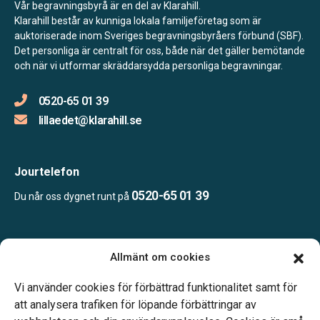
Vår begravningsbyrå är en del av Klarahill.
Klarahill består av kunniga lokala familjeföretag som är
auktoriserade inom Sveriges begravningsbyråers förbund (SBF).
Det personliga är centralt för oss, både när det gäller bemötande
och när vi utformar skräddarsydda personliga begravningar.
0520-65 01 39
lillaedet@klarahill.se
Jourtelefon
0520-65 01 39
Du når oss dygnet runt på
Öppettider:
Allmänt om cookies
Vardagar 09.00-16.30.
Telefonjour dygnet runt.
Vi använder cookies för förbättrad funktionalitet samt för
att analysera trafiken för löpande förbättringar av