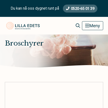
Du kan nå oss dygnet runt på
0520-65 01 39
Lilla Edets Begravningsbyrå
Meny
Broschyrer