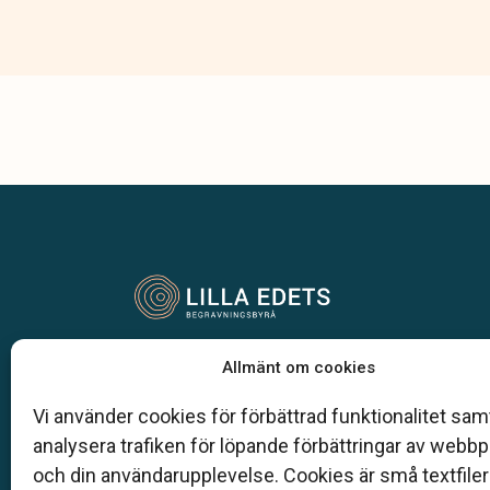
Vår begravningsbyrå är en del av Klarahill.
Allmänt om cookies
Klarahill består av kunniga lokala familjeföretag so
auktoriserade inom Sveriges begravningsbyråers
Vi använder cookies för förbättrad funktionalitet samt
förbund (SBF). Det personliga är centralt för oss, b
analysera trafiken för löpande förbättringar av webb
när det gäller bemötande och när vi utformar
och din användarupplevelse. Cookies är små textfile
skräddarsydda personliga begravningar.