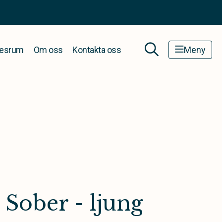
esrum
Om oss
Kontakta oss
Meny
 Sober - ljung