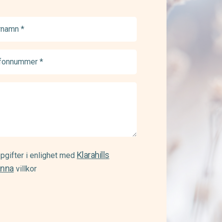
namn
ed)
onnummer
ed)
Klarahills
pgifter i enlighet med
änna
villkor