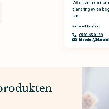
Vill du veta mer om
planering av en be
oss.
Generell kontakt
0520-65 01 39
lillaedet@klarahil
produkten