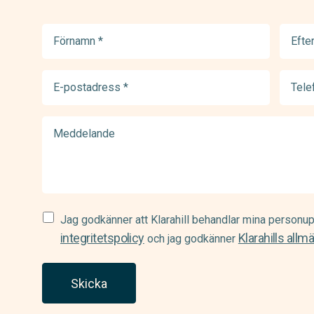
Förnamn
Efter
(Required)
(Requir
E-
Telef
postadress
(Requir
(Required)
Meddelande
Samtycke
Jag godkänner att Klarahill behandlar mina personup
(Required)
integritetspolicy
Klarahills allm
och jag godkänner
Skicka