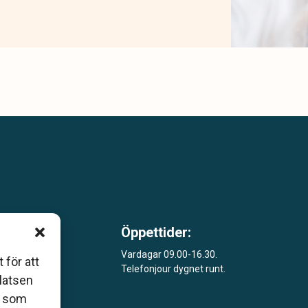
Öppettider:
m är
Vardagar 09.00-16.30.
 för att
Telefonjour dygnet runt.
åde
platsen
r som