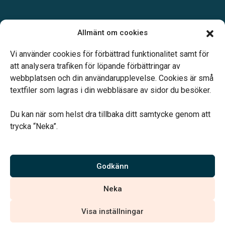
Öppettider:
Allmänt om cookies
Vardagar 09.00-16.30.
Telefonjour dygnet runt.
Vi använder cookies för förbättrad funktionalitet samt för
att analysera trafiken för löpande förbättringar av
webbplatsen och din användarupplevelse. Cookies är små
textfiler som lagras i din webbläsare av sidor du besöker.
Du kan när som helst dra tillbaka ditt samtycke genom att
Vårt systerbolag Verahill hjälper dig med familjejuridiken –
trycka “Neka”.
genom hela livet.
Varmt välkommen.
Godkänn
Vi är auktoriserade av Sveriges Begravningsbyråers Förbund och
Neka
har högt ställda krav på utbildning, kvalitet, miljö och arbetsmiljö.
Visa inställningar